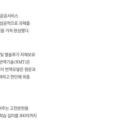
반 공공서비스
 성공적으로 과제를
련을 거쳐 완성됐다.
 및 엘솔루가 자체보유
 번역기술(NMT)은
 이 번역모델은 원문과
탐색하고 판단해 최종
시켜주는 고전문헌용
학습 길이를 300자까지